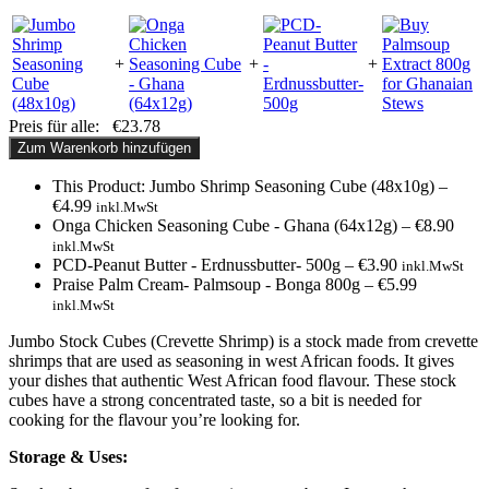
+
+
+
Preis für alle:
€
23.78
Zum Warenkorb hinzufügen
This Product: Jumbo Shrimp Seasoning Cube (48x10g)
–
€
4.99
inkl.MwSt
Onga Chicken Seasoning Cube - Ghana (64x12g)
–
€
8.90
inkl.MwSt
PCD-Peanut Butter - Erdnussbutter- 500g
–
€
3.90
inkl.MwSt
Praise Palm Cream- Palmsoup - Bonga 800g
–
€
5.99
inkl.MwSt
Jumbo Stock Cubes (Crevette Shrimp) is a stock made from crevette
shrimps that are used as seasoning in west African foods. It gives
your dishes that authentic West African food flavour. These stock
cubes have a strong concentrated taste, so a bit is needed for
cooking for the flavour you’re looking for.
Storage & Uses: