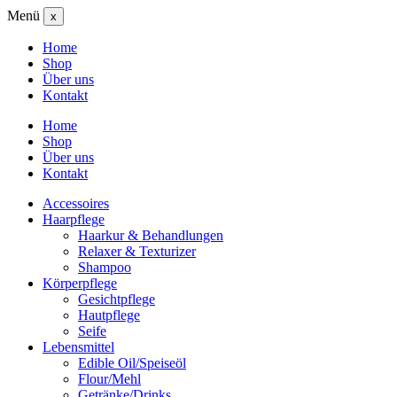
Menü
x
Home
Shop
Über uns
Kontakt
Home
Shop
Über uns
Kontakt
Accessoires
Haarpflege
Haarkur & Behandlungen
Relaxer & Texturizer
Shampoo
Körperpflege
Gesichtpflege
Hautpflege
Seife
Lebensmittel
Edible Oil/Speiseöl
Flour/Mehl
Getränke/Drinks