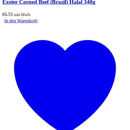
Exeter Corned Beef (Brazil) Halal 340g
€
6.55
inkl.MwSt
In den Warenkorb