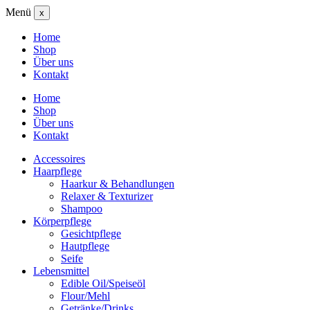
Menü
x
Home
Shop
Über uns
Kontakt
Home
Shop
Über uns
Kontakt
Accessoires
Haarpflege
Haarkur & Behandlungen
Relaxer & Texturizer
Shampoo
Körperpflege
Gesichtpflege
Hautpflege
Seife
Lebensmittel
Edible Oil/Speiseöl
Flour/Mehl
Getränke/Drinks