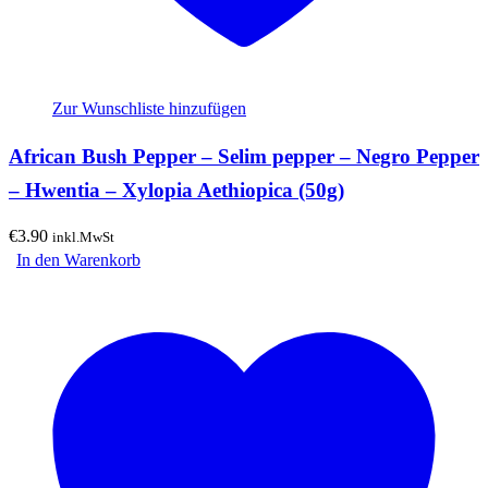
Zur Wunschliste hinzufügen
African Bush Pepper – Selim pepper – Negro Pepper
– Hwentia – Xylopia Aethiopica (50g)
€
3.90
inkl.MwSt
In den Warenkorb