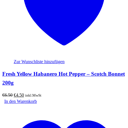
Zur Wunschliste hinzufügen
Fresh Yellow Habanero Hot Pepper – Scotch Bonnet
200g
Ursprünglicher
Aktueller
€
6.50
€
4.50
inkl.MwSt
Preis
Preis
In den Warenkorb
war:
ist:
€6.50
€4.50.