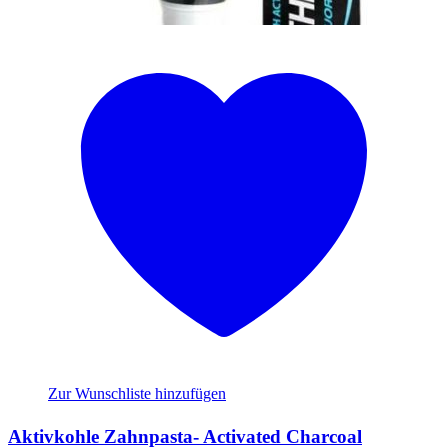
Zur Wunschliste hinzufügen
Aktivkohle Zahnpasta- Activated Charcoal