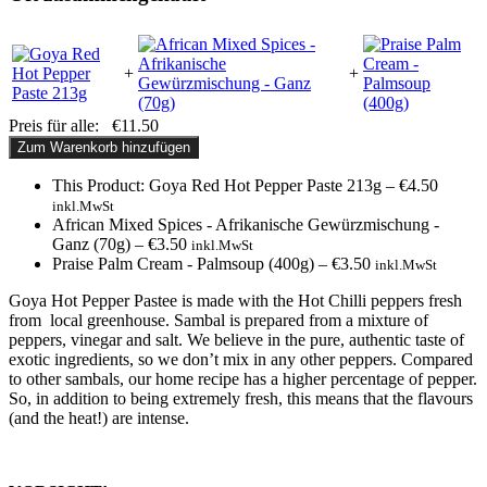
+
+
Preis für alle:
€
11.50
Zum Warenkorb hinzufügen
This Product: Goya Red Hot Pepper Paste 213g
–
€
4.50
inkl.MwSt
African Mixed Spices - Afrikanische Gewürzmischung -
Ganz (70g)
–
€
3.50
inkl.MwSt
Praise Palm Cream - Palmsoup (400g)
–
€
3.50
inkl.MwSt
Goya Hot Pepper Pastee is made with the Hot Chilli peppers fresh
from local greenhouse. Sambal is prepared from a mixture of
peppers, vinegar and salt. We believe in the pure, authentic taste of
exotic ingredients, so we don’t mix in any other peppers. Compared
to other sambals, our home recipe has a higher percentage of pepper.
So, in addition to being extremely fresh, this means that the flavours
(and the heat!) are intense.