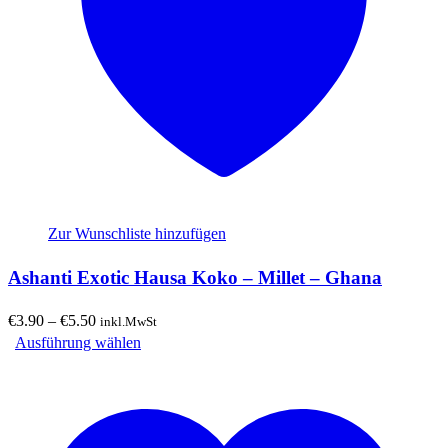
Zur Wunschliste hinzufügen
Ashanti Exotic Hausa Koko – Millet – Ghana
Preisspanne:
€
3.90
–
€
5.50
inkl.MwSt
€3.90
Dieses
Ausführung wählen
bis
Produkt
€5.50
weist
mehrere
Varianten
auf.
Die