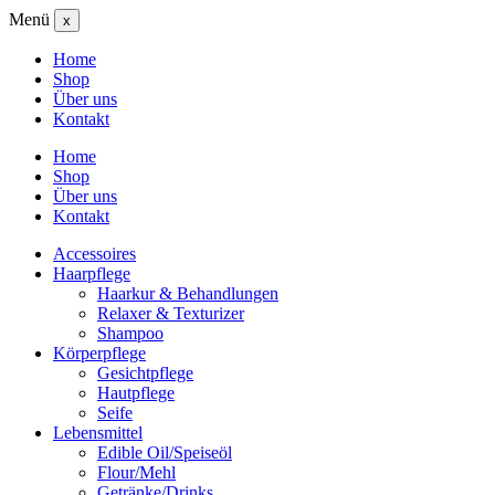
Menü
x
Home
Shop
Über uns
Kontakt
Home
Shop
Über uns
Kontakt
Accessoires
Haarpflege
Haarkur & Behandlungen
Relaxer & Texturizer
Shampoo
Körperpflege
Gesichtpflege
Hautpflege
Seife
Lebensmittel
Edible Oil/Speiseöl
Flour/Mehl
Getränke/Drinks