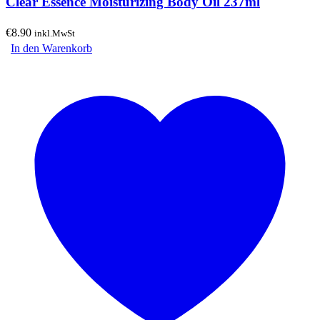
Clear Essence Moisturizing Body Oil 237ml
€
8.90
inkl.MwSt
In den Warenkorb