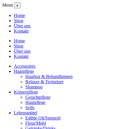
Menü
x
Home
Shop
Über uns
Kontakt
Home
Shop
Über uns
Kontakt
Accessoires
Haarpflege
Haarkur & Behandlungen
Relaxer & Texturizer
Shampoo
Körperpflege
Gesichtpflege
Hautpflege
Seife
Lebensmittel
Edible Oil/Speiseöl
Flour/Mehl
Getränke/Drinks