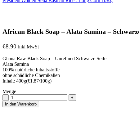
President Golden Sella Basmati Rice - Long Corn 10Kg
African Black Soap – Alata Samina – Schwarze
€
8.90
inkl.MwSt
Ghana Raw Black Soap – Unrefined Schwarze Seife
Alata Samina
100% natürliche Inhaltsstoffe
ohne schädliche Chemikalien
Inhalt: 400g(€1,87/100g)
Menge
Menge
In den Warenkorb