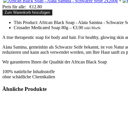
+
Preis für alle:
€
12.80
Zum Warenkorb hinzufügen
This Product: African Black Soap - Alata Samina - Schwarze 
Crusader Medicated Soap 80g
–
€
3.90
inkl.MwSt
A true therapeutic soap for body and hair. For healthy, glowing skin 
Alata Samina, gemeinhin als Schwarze Seife bekannt, ist von Natur a
reduzieren und kann auch verwendet werden, um Ihre Haut sanft zu peel
Wir garantieren Ihnen die Qualität der African Black Soap
100% natürliche Inhaltsstoffe
ohne schädliche Chemikalien
Ähnliche Produkte