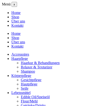
Menü
x
Home
Shop
Über uns
Kontakt
Home
Shop
Über uns
Kontakt
Accessoires
Haarpflege
Haarkur & Behandlungen
Relaxer & Texturizer
Shampoo
Körperpflege
Gesichtpflege
Hautpflege
Seife
Lebensmittel
Edible Oil/Speiseöl
Flour/Mehl
Getränke/Drinks