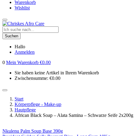
Warenkorb
Wishlist
Suchen
Hallo
Anmelden
0
Mein Warenkorb
€
0.00
Sie haben keine Artikel in Ihrem Warenkorb
Zwischensumme:
€
0.00
Start
Körperpflege - Make-up
Hautpflege
African Black Soap – Alata Samina – Schwarze Seife 2x200g
Nkulenu Palm Soup Base 390g