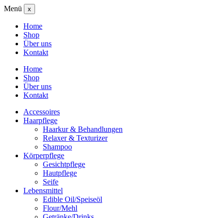
Menü
x
Home
Shop
Über uns
Kontakt
Home
Shop
Über uns
Kontakt
Accessoires
Haarpflege
Haarkur & Behandlungen
Relaxer & Texturizer
Shampoo
Körperpflege
Gesichtpflege
Hautpflege
Seife
Lebensmittel
Edible Oil/Speiseöl
Flour/Mehl
Getränke/Drinks