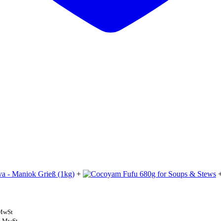
+
.MwSt
l.MwSt