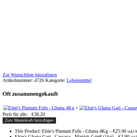
Zur Wunschliste hinzufügen
Artikelnummer:
4726
Kategorie:
Lebensmittel
Oft zusammengekauft
+
Preis für alle:
€
38.20
Zum Warenkorb hinzufügen
This Product: Elsie's Plantain Fufu - Ghana 4Kg
–
€
25.90
inkl
Elsie's Ghana Gari - Cassava - Maniok Grieß (1kg)
–
€
3.90
ink