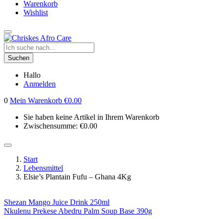
Warenkorb
Wishlist
Suchen
Hallo
Anmelden
0
Mein Warenkorb
€
0.00
Sie haben keine Artikel in Ihrem Warenkorb
Zwischensumme:
€
0.00
Start
Lebensmittel
Elsie’s Plantain Fufu – Ghana 4Kg
Shezan Mango Juice Drink 250ml
Nkulenu Prekese Abedru Palm Soup Base 390g