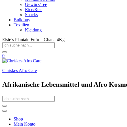
Gewürz/Tee
Rice/Reis
Snacks
Bulk buy
Textilien
Kleidung
Elsie’s Plantain Fufu – Ghana 4Kg
0
Chriskes Afro Care
Afrikanische Lebensmittel und Afro Kosm
Shop
Mein Konto