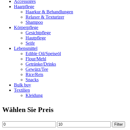
Accessoires
Haarpflege
Haarkur & Behandlungen
Relaxer & Texturizer
Shampoo
Körperpflege
Gesichtpflege
Hautpflege
Seife
Lebensmittel
Edible Oil/Speiseöl
Flour/Mehl
Getränke/Drinks
Gewürz/Tee
Rice/Reis
Snacks
Bulk buy
Textilien
Kleidung
Wählen Sie Preis
Min.
Max.
Filter
Preis
Preis