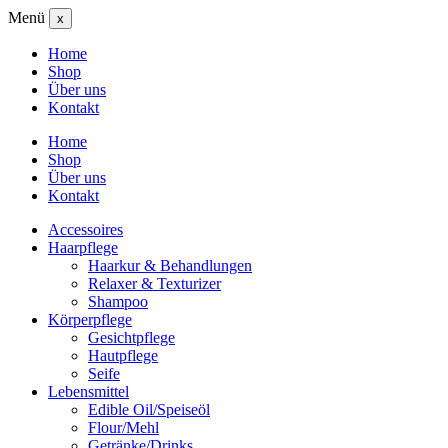
Menü
x
Home
Shop
Über uns
Kontakt
Home
Shop
Über uns
Kontakt
Accessoires
Haarpflege
Haarkur & Behandlungen
Relaxer & Texturizer
Shampoo
Körperpflege
Gesichtpflege
Hautpflege
Seife
Lebensmittel
Edible Oil/Speiseöl
Flour/Mehl
Getränke/Drinks