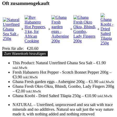
Oft zusammengekauft
+
+
+
+
Preis für alle:
€
20.60
Zum Warenkorb hinzufügen
This Product: Natural Unrefined Ghana Sea Salt
–
€
1.90
inkl.MwSt
Fresh Habanero Hot Pepper - Scotch Bonnet Pepper 200g
–
€
3.90
inkl.MwSt
Ghana Fresh garden eggs - Aubergine 200g
–
€
1.90
inkl.MwSt
Ghana Fresh Okro Okra, Bhindi, Gombo, Lady Fingers 200g
–
€
2.00
inkl.MwSt
Ghana Koobi - Dried Salted Tilapia 250g
–
€
10.90
inkl.MwSt
NATURAL – Unrefined, unprocessed and sea salt with trace
minerals and no additives. Natural sea salt just the way nature
made it, with nothing added and nothing removed