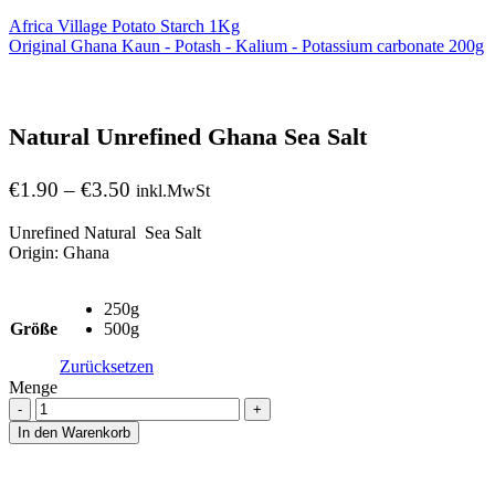
Africa Village Potato Starch 1Kg
Original Ghana Kaun - Potash - Kalium - Potassium carbonate 200g
Natural Unrefined Ghana Sea Salt
Preisspanne:
€
1.90
–
€
3.50
inkl.MwSt
€1.90
Unrefined Natural Sea Salt
bis
Origin: Ghana
€3.50
250g
Größe
500g
Zurücksetzen
Menge
Menge
In den Warenkorb