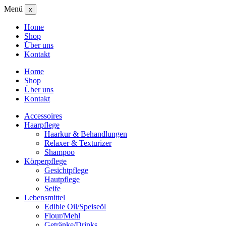
Menü
x
Home
Shop
Über uns
Kontakt
Home
Shop
Über uns
Kontakt
Accessoires
Haarpflege
Haarkur & Behandlungen
Relaxer & Texturizer
Shampoo
Körperpflege
Gesichtpflege
Hautpflege
Seife
Lebensmittel
Edible Oil/Speiseöl
Flour/Mehl
Getränke/Drinks