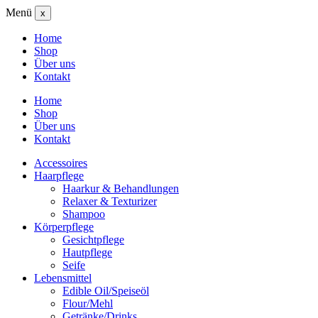
Menü
x
Home
Shop
Über uns
Kontakt
Home
Shop
Über uns
Kontakt
Accessoires
Haarpflege
Haarkur & Behandlungen
Relaxer & Texturizer
Shampoo
Körperpflege
Gesichtpflege
Hautpflege
Seife
Lebensmittel
Edible Oil/Speiseöl
Flour/Mehl
Getränke/Drinks