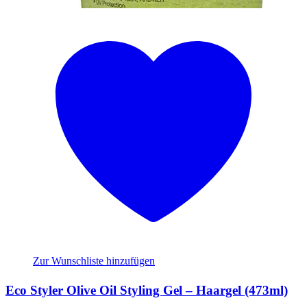
Zur Wunschliste hinzufügen
Eco Styler Olive Oil Styling Gel – Haargel (473ml)