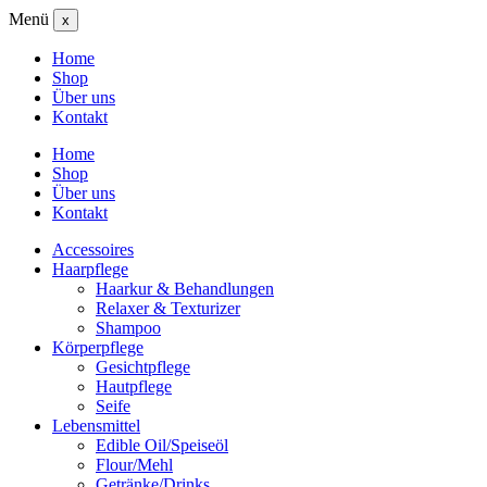
Menü
x
Home
Shop
Über uns
Kontakt
Home
Shop
Über uns
Kontakt
Accessoires
Haarpflege
Haarkur & Behandlungen
Relaxer & Texturizer
Shampoo
Körperpflege
Gesichtpflege
Hautpflege
Seife
Lebensmittel
Edible Oil/Speiseöl
Flour/Mehl
Getränke/Drinks