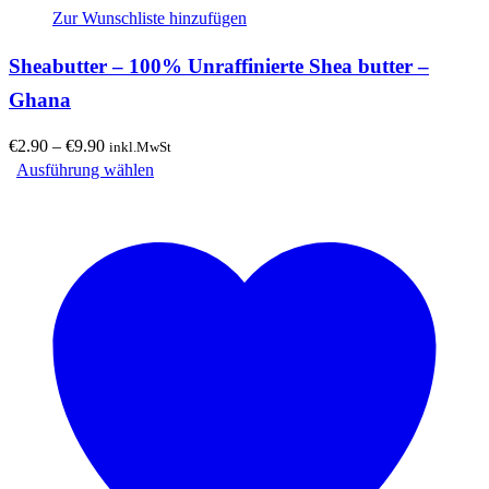
Zur Wunschliste hinzufügen
Sheabutter – 100% Unraffinierte Shea butter –
Ghana
Preisspanne:
€
2.90
–
€
9.90
inkl.MwSt
€2.90
Dieses
Ausführung wählen
bis
Produkt
€9.90
weist
mehrere
Varianten
auf.
Die
Optionen
können
auf
der
Produktseite
gewählt
werden