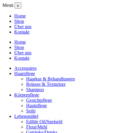
Menü
x
Home
Shop
Über uns
Kontakt
Home
Shop
Über uns
Kontakt
Accessoires
Haarpflege
Haarkur & Behandlungen
Relaxer & Texturizer
Shampoo
Körperpflege
Gesichtpflege
Hautpflege
Seife
Lebensmittel
Edible Oil/Speiseöl
Flour/Mehl
Getränke/Drinks