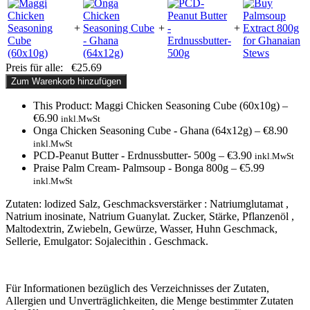
+
+
+
Preis für alle:
€
25.69
Zum Warenkorb hinzufügen
This Product: Maggi Chicken Seasoning Cube (60x10g)
–
€
6.90
inkl.MwSt
Onga Chicken Seasoning Cube - Ghana (64x12g)
–
€
8.90
inkl.MwSt
PCD-Peanut Butter - Erdnussbutter- 500g
–
€
3.90
inkl.MwSt
Praise Palm Cream- Palmsoup - Bonga 800g
–
€
5.99
inkl.MwSt
Zutaten: lodized Salz, Geschmacksverstärker : Natriumglutamat ,
Natrium inosinate, Natrium Guanylat. Zucker, Stärke, Pflanzenöl ,
Maltodextrin, Zwiebeln, Gewürze, Wasser, Huhn Geschmack,
Sellerie, Emulgator: Sojalecithin . Geschmack.
Für Informationen bezüglich des Verzeichnisses der Zutaten,
Allergien und Unverträglichkeiten, die Menge bestimmter Zutaten