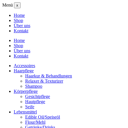
Menü
x
Home
Shop
Über uns
Kontakt
Home
Shop
Über uns
Kontakt
Accessoires
Haarpflege
Haarkur & Behandlungen
Relaxer & Texturizer
Shampoo
Körperpflege
Gesichtpflege
Hautpflege
Seife
Lebensmittel
Edible Oil/Speiseöl
Flour/Mehl
Getränke/Drinks