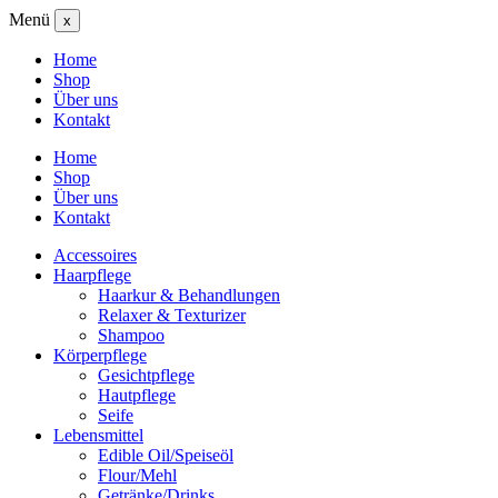
Menü
x
Home
Shop
Über uns
Kontakt
Home
Shop
Über uns
Kontakt
Accessoires
Haarpflege
Haarkur & Behandlungen
Relaxer & Texturizer
Shampoo
Körperpflege
Gesichtpflege
Hautpflege
Seife
Lebensmittel
Edible Oil/Speiseöl
Flour/Mehl
Getränke/Drinks