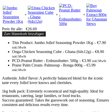
+
+
+
Preis für alle:
€
26.69
Zum Warenkorb hinzufügen
This Product: Jumbo Jollof Seasoning Powder 1Kg
–
€
7.90
inkl.MwSt
Onga Chicken Seasoning Cube - Ghana (64x12g)
–
€
8.90
inkl.MwSt
PCD-Peanut Butter - Erdnussbutter- 500g
–
€
3.90
inkl.MwSt
Praise Palm Cream- Palmsoup - Bonga 800g
–
€
5.99
inkl.MwSt
Authentic Jollof flavor: A perfectly balanced blend for the iconic
taste every Jollof lover knows and cherishes.
1kg bulk pack: Extremely economical and high-quality. Ideal for
restaurants, catering, large families, or food trucks.
Success guaranteed: Takes the guesswork out of seasoning. Ensures
consistent and delicious results every time.