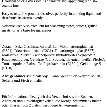
Beautiful color: Gives rice its characteristic, appetizing reddish-
orange hue.
Easy to use: The powder dissolves perfectly in cooking liquid and
distributes its aroma evenly.
Versatile use: Also excellent for seasoning stews, sauces, grilled
meats, or as a base for marinades.
Zutaten: Salz, Geschmacksverstärker: Mononatriumglutamat
(E621), Dinatriuminosinat (E631), Dinatriumguanylat (E627);
Maisstärke, Zucker, Zwiebelpulver, hydrolysiertes Sojaprotein,
Knoblauchpulver, Gewürze (Currypulver, Thymian, weißer Pfeffer),
Tomatenpulver, Farbstoffe: Paprikaextrakt (E160c), Gelborange S
(E110).
Allergenhinweis:
Enthält Soja. Kann Spuren von Weizen, Milch,
Sellerie und Fisch enthalten.
Für Informationen bezüglich des Verzeichnisses der Zutaten,
Allergien und Unverträglichkeiten, die Menge bestimmter Zutaten
oder Klassen von Zutaten, besondere Anweisungen für