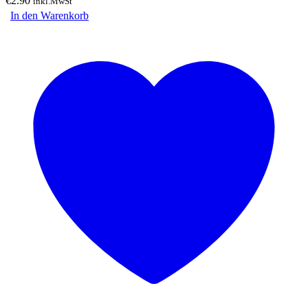
€
2.90
inkl.MwSt
In den Warenkorb