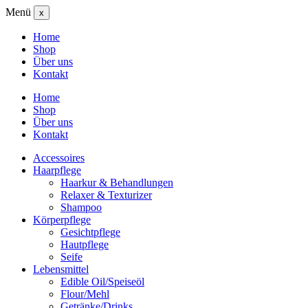
Menü
x
Home
Shop
Über uns
Kontakt
Home
Shop
Über uns
Kontakt
Accessoires
Haarpflege
Haarkur & Behandlungen
Relaxer & Texturizer
Shampoo
Körperpflege
Gesichtpflege
Hautpflege
Seife
Lebensmittel
Edible Oil/Speiseöl
Flour/Mehl
Getränke/Drinks