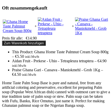
Oft zusammengekauft
+
+
Preis für alle:
€
14.90
Zum Warenkorb hinzufügen
This Product: Ghana Home Taste Palmnut Cream Soup 800g
–
€
5.50
inkl.MwSt
Aidan Fruit - Prekese - Uhio - Tetrapleura tetraptera
–
€
4.90
inkl.MwSt
Praise Ghana Gari - Cassava - Maniokmehl - Grob 1Kg
–
€
4.50
inkl.MwSt
Home Taste Palm Soup Base is pure and natural, free from any
artificial coloring and preservative, excellent for preparing Palm
soup (Popular West African dish) canned with outmost care to give a
true tradition taste of palm soup or stew. Palm soap can be taken
with Fufu, Banku, Rice Omutuo, just name it. Perfect for making
Ghanaian palmnut soap or the Nigerian Banga soup.