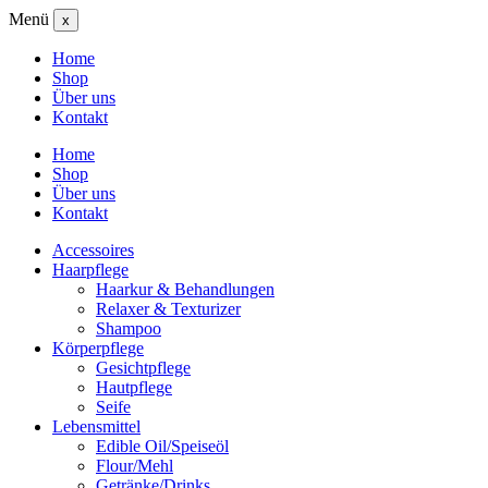
Menü
x
Home
Shop
Über uns
Kontakt
Home
Shop
Über uns
Kontakt
Accessoires
Haarpflege
Haarkur & Behandlungen
Relaxer & Texturizer
Shampoo
Körperpflege
Gesichtpflege
Hautpflege
Seife
Lebensmittel
Edible Oil/Speiseöl
Flour/Mehl
Getränke/Drinks