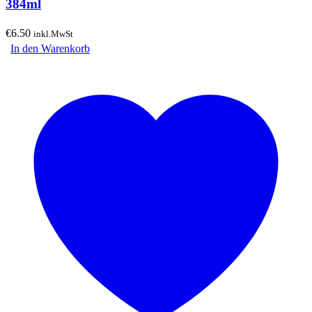
384ml
€
6.50
inkl.MwSt
In den Warenkorb