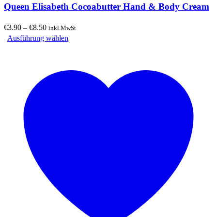
Queen Elisabeth Cocoabutter Hand & Body Cream
Preisspanne:
€
3.90
–
€
8.50
inkl.MwSt
€3.90
Dieses
Ausführung wählen
bis
Produkt
€8.50
weist
mehrere
Varianten
auf.
Die
Optionen
können
auf
der
Produktseite
gewählt
werden