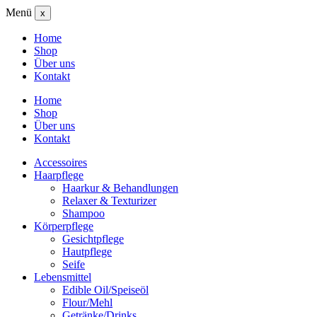
Menü
x
Home
Shop
Über uns
Kontakt
Home
Shop
Über uns
Kontakt
Accessoires
Haarpflege
Haarkur & Behandlungen
Relaxer & Texturizer
Shampoo
Körperpflege
Gesichtpflege
Hautpflege
Seife
Lebensmittel
Edible Oil/Speiseöl
Flour/Mehl
Getränke/Drinks