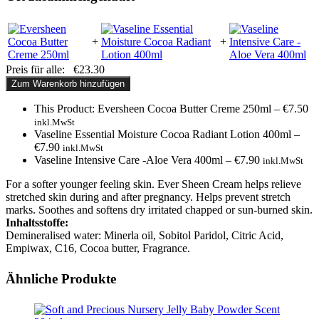
+
+
Preis für alle:
€
23.30
Zum Warenkorb hinzufügen
This Product: Eversheen Cocoa Butter Creme 250ml
–
€
7.50
inkl.MwSt
Vaseline Essential Moisture Cocoa Radiant Lotion 400ml
–
€
7.90
inkl.MwSt
Vaseline Intensive Care -Aloe Vera 400ml
–
€
7.90
inkl.MwSt
For a softer younger feeling skin. Ever Sheen Cream helps relieve
stretched skin during and after pregnancy. Helps prevent stretch
marks. Soothes and softens dry irritated chapped or sun-burned skin.
Inhaltsstoffe:
Demineralised water: Minerla oil, Sobitol Paridol, Citric Acid,
Empiwax, C16, Cocoa butter, Fragrance.
Ähnliche Produkte