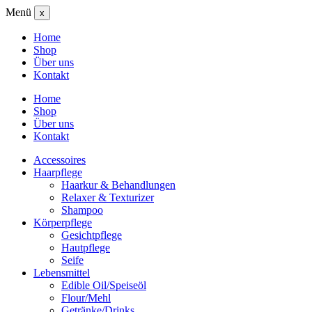
Menü
x
Home
Shop
Über uns
Kontakt
Home
Shop
Über uns
Kontakt
Accessoires
Haarpflege
Haarkur & Behandlungen
Relaxer & Texturizer
Shampoo
Körperpflege
Gesichtpflege
Hautpflege
Seife
Lebensmittel
Edible Oil/Speiseöl
Flour/Mehl
Getränke/Drinks