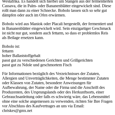
Westafrika. Es handelt sich hierbei um Stangen aus der fermentierten
Cassava, die in Palm- oder Bananenblätter eingewickelt sind. Diese
rollt man dann zu einer Schnecke. Bobolo lassen sich so sehr gut
dämpfen oder auch im Ofen erwärmen.
Bobolo wird aus Maniok oder Placali hergestellt, der fermentiert und
in Bananenblätter eingewickelt wird. Sein einzigartiger Geschmack
ist nicht nur gut, sondern auch fettarm, so dass er problemlos Reis
als Beilage ersetzen kann.
Bobolo ist:
fettarm
hoher Ballaststoffgehalt
passt gut zu verschiedenen Gerichten und Grillgerichten
passt gut zu Ndole und geschmortem Fisch
Für Informationen bezüglich des Verzeichnisses der Zutaten,
Allergien und Unverträglichkeiten, die Menge bestimmter Zutaten
oder Klassen von Zutaten, besondere Anweisungen für
Aufbewahrung, der Name oder die Firma und die Anschrift des
Produzenten, des Ursprungslands oder des Herkunftsorts, einer
Gebrauchsanleitung oder falls es schwierig wäre, das Lebensmittel
ohne eine solche angemessen zu verwenden, richten Sie Ihre Fragen
vor Abschluss des Kaufvertrages an uns via Email:
chriskes@gmx.net