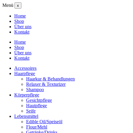
Menü
x
Home
Shop
Über uns
Kontakt
Home
Shop
Über uns
Kontakt
Accessoires
Haarpflege
Haarkur & Behandlungen
Relaxer & Texturizer
Shampoo
Körperpflege
Gesichtpflege
Hautpflege
Seife
Lebensmittel
Edible Oil/Speiseöl
Flour/Mehl
Getränke/Drinks