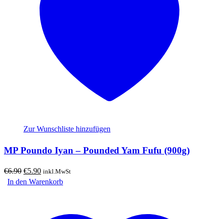
Zur Wunschliste hinzufügen
MP Poundo Iyan – Pounded Yam Fufu (900g)
Ursprünglicher
Aktueller
€
6.90
€
5.90
inkl.MwSt
Preis
Preis
In den Warenkorb
war:
ist:
€6.90
€5.90.