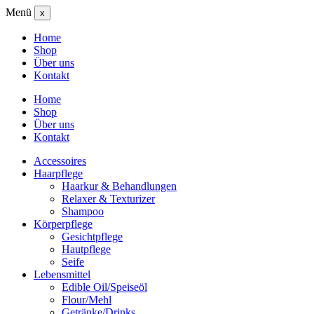
Menü
x
Home
Shop
Über uns
Kontakt
Home
Shop
Über uns
Kontakt
Accessoires
Haarpflege
Haarkur & Behandlungen
Relaxer & Texturizer
Shampoo
Körperpflege
Gesichtpflege
Hautpflege
Seife
Lebensmittel
Edible Oil/Speiseöl
Flour/Mehl
Getränke/Drinks