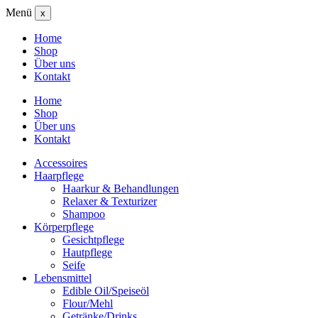
Menü
x
Home
Shop
Über uns
Kontakt
Home
Shop
Über uns
Kontakt
Accessoires
Haarpflege
Haarkur & Behandlungen
Relaxer & Texturizer
Shampoo
Körperpflege
Gesichtpflege
Hautpflege
Seife
Lebensmittel
Edible Oil/Speiseöl
Flour/Mehl
Getränke/Drinks